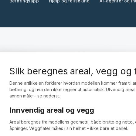
Befaringsapp
Hjelp og feilsøking
AI-agenter og in
Slik beregnes areal, vegg og f
Denne artikkelen forklarer hvordan modellen kommer fram til 
befaring, og hva den ikke regner ut automatisk. Utvendig areal
annen måte – se nederst.
Innvendig areal og vegg
Areal beregnes fra modellens geometri, både brutto og netto,
åpninger. Veggflater måles i sin helhet – ikke bare et panel.