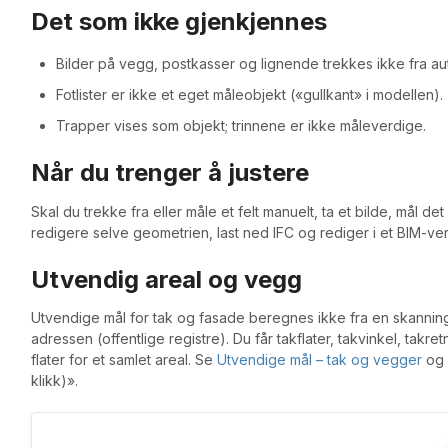
Det som ikke gjenkjennes
Bilder på vegg, postkasser og lignende trekkes ikke fra au
Fotlister er ikke et eget måleobjekt («gullkant» i modellen).
Trapper vises som objekt; trinnene er ikke måleverdige.
Når du trenger å justere
Skal du trekke fra eller måle et felt manuelt, ta et bilde, mål d
redigere selve geometrien, last ned IFC og rediger i et BIM-ver
Utvendig areal og vegg
Utvendige mål for tak og fasade beregnes ikke fra en skannin
adressen (offentlige registre). Du får takflater, takvinkel, tak
flater for et samlet areal. Se
Utvendige mål – tak og vegger
og 
klikk)».