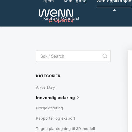
Hjem
Kom i gang
Web applikasjon
Kontakt / Contact
Toggle
Search
KATEGORIER
AI-verktøy
Innvendig befaring
Prosjektstyring
Rapporter og eksport
Tegne plantegning til 3D-modell