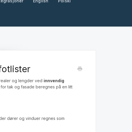
tegrasjoner
English
Polski
otlister
arealer og lengder ved
innvendig
 for tak og fasade beregnes på en litt
 der dører og vinduer regnes som