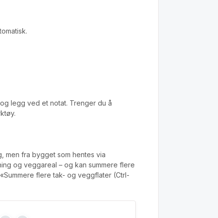
tomatisk.
et og legg ved et notat. Trenger du å
ktøy.
g, men fra bygget som hentes via
retning og veggareal – og kan summere flere
«Summere flere tak- og veggflater (Ctrl-