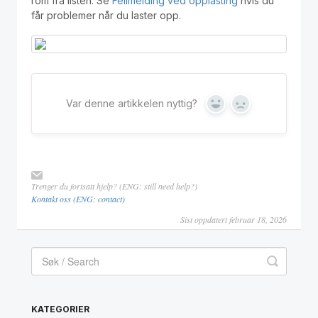
rom fra listen. Se
Feilmelding ved opplasting
hvis du
får problemer når du laster opp.
Var denne artikkelen nyttig?
Yes
No
Trenger du fortsatt hjelp? (ENG: still need help?)
Kontakt oss (ENG: contact)
Sist oppdatert februar 18, 2026
KATEGORIER