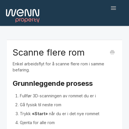
Toggle
Navigatio
Hjem
Kom i gang
Scanne flere rom
Web applikasjon
Enkel arbeidsflyt for å scanne flere rom i samme
befaring.
Befaringsapp
Grunnleggende prosess
Hjelp og feilsøking
Fullfør 3D-scanningen av rommet du er i
AI-agenter og integrasjoner
Gå fysisk til neste rom
Trykk
«Start»
når du er i det nye rommet
English
Gjenta for alle rom