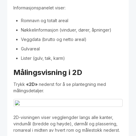
Polski
Informasjonspanelet viser:
Kontakt / Contact
Romnavn og totalt areal
Nøkkelinformasjon (vinduer, dører, åpninger)
Veggdata (brutto og netto areal)
Gulvareal
Lister (gulv, tak, karm)
Målingsvisning i 2D
Trykk
«2D»
nederst for å se plantegning med
målingsdetaljer.
2D-visningen viser vegglengder langs alle kanter,
vindumål (bredde og høyde), dørmål og plassering,
romareal i midten av hvert rom og målestokk nederst.