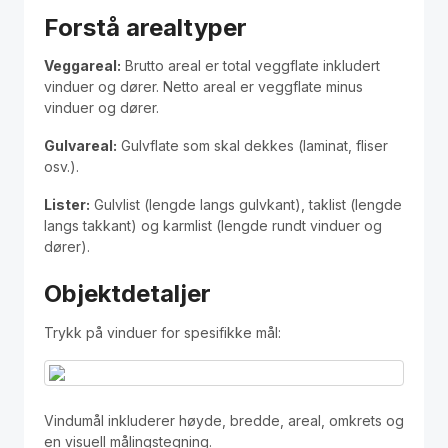
Forstå arealtyper
Veggareal:
Brutto areal er total veggflate inkludert
vinduer og dører. Netto areal er veggflate minus
vinduer og dører.
Gulvareal:
Gulvflate som skal dekkes (laminat, fliser
osv.).
Lister:
Gulvlist (lengde langs gulvkant), taklist (lengde
langs takkant) og karmlist (lengde rundt vinduer og
dører).
Objektdetaljer
Trykk på vinduer for spesifikke mål:
Vindumål inkluderer høyde, bredde, areal, omkrets og
en visuell målingstegning.