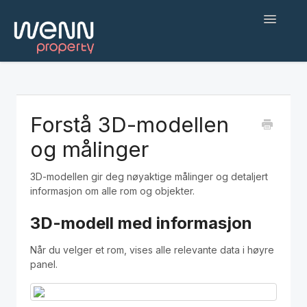
Toggle
Navigatio
Hjem
Kom i gang
Forstå 3D-modellen
og målinger
Web applikasjon
3D-modellen gir deg nøyaktige målinger og detaljert
Befaringsapp
informasjon om alle rom og objekter.
Hjelp og feilsøking
3D-modell med informasjon
AI-agenter og integrasjoner
Når du velger et rom, vises alle relevante data i høyre
panel.
English