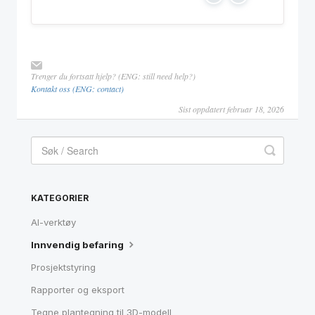
Trenger du fortsatt hjelp? (ENG: still need help?)
Kontakt oss (ENG: contact)
Sist oppdatert februar 18, 2026
KATEGORIER
AI-verktøy
Innvendig befaring
Prosjektstyring
Rapporter og eksport
Tegne plantegning til 3D-modell