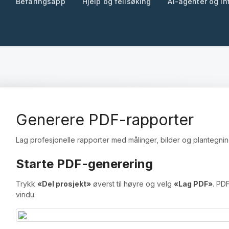
Befaringsapp
Hjelp og feilsøking
AI-agenter og in
Generere PDF-rapporter
Lag profesjonelle rapporter med målinger, bilder og plantegnin
Starte PDF-generering
Trykk
«Del prosjekt»
øverst til høyre og velg
«Lag PDF»
. PD
vindu.