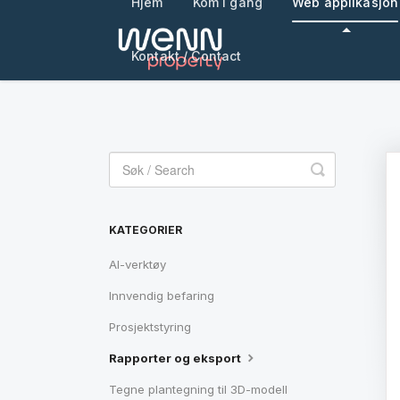
Hjem
Kom i gang
Web applikasjon
Kontakt / Contact
Toggle
Search
KATEGORIER
AI-verktøy
Innvendig befaring
Prosjektstyring
Rapporter og eksport
Tegne plantegning til 3D-modell