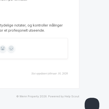
ydelige notater, og kontroller målinger
for et profesjonelt utseende.
Yes
No
Sist oppdatert februar 18, 2026
©
Wenn Property
2026.
Powered by
Help Scout