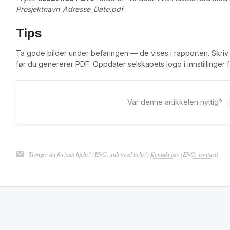
Prosjektnavn_Adresse_Dato.pdf
.
Tips
Ta gode bilder under befaringen — de vises i rapporten. Skriv t
før du genererer PDF. Oppdater selskapets logo i innstillinger 
Var denne artikkelen nyttig?
Trenger du fortsatt hjelp? (ENG: still need help?)
Kontakt oss (ENG: contact)