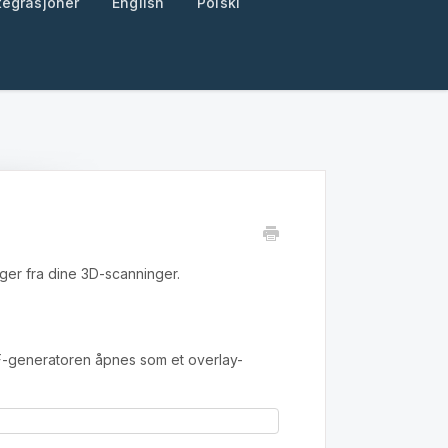
tegrasjoner
English
Polski
ger fra dine 3D-scanninger.
F-generatoren åpnes som et overlay-