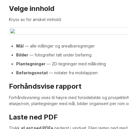
Velge innhold
Kryss av for ønsket innhold:
Mål
— alle målinger og arealberegninger
Bilder
— fotografier tatt under befaring
Plantegninger
— 2D-tegninger med målkoting
Befaringsnotat
— notater fra mobilappen
Forhåndsvise rapport
Forhåndsvisning vises til høyre med forsidebilde og prosjektin
etasje/rom, plantegninger med mål, bilder organisert per rom o
Laste ned PDF
Trykk
«Last ned PDF»
nederst i vinduet. Filen lastes ned med