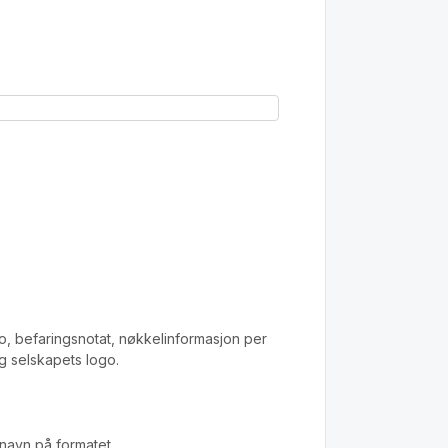
fo, befaringsnotat, nøkkelinformasjon per
g selskapets logo.
 navn på formatet