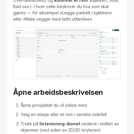
Overflatearbeid) og
kolonner er rom
(Kjøkken, Stue,
Polski
Bad osv.). I hver celle beskriver du hva som skal
gjøres — for eksempel «Legge parkett i kjøkken»
Kontakt / Contact
eller «Male vegger med listfri utførelse».
Åpne arbeidsbeskrivelsen
Åpne prosjektet du vil jobbe med
Velg en etasje eller et rom i venstre sidefelt
Trykk på
listevisning-ikonet
nederst i midten av
skjermen (ved siden av 2D/3D-bryteren)