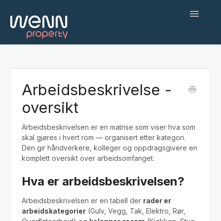
Toggle
Navigatio
Hjem
Kom i gang
Arbeidsbeskrivelse -
oversikt
Web applikasjon
Arbeidsbeskrivelsen er en matrise som viser hva som
Befaringsapp
skal gjøres i hvert rom — organisert etter kategori.
Den gir håndverkere, kolleger og oppdragsgivere en
Hjelp og feilsøking
komplett oversikt over arbeidsomfanget.
AI-agenter og integrasjoner
Hva er arbeidsbeskrivelsen?
Arbeidsbeskrivelsen er en tabell der
rader er
English
arbeidskategorier
(Gulv, Vegg, Tak, Elektro, Rør,