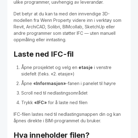
ulike programmer, uavhengig av leverandør.
Polski
Det betyr at du kan ta med den innvendige 3D-
Kontakt / Contact
modellen fra Wenn Property videre inn i verktøy som
Revit, ArchiCAD, Solibri, BIMcollab, SketchUp eller
andre programmer som støtter IFC — uten manuell
oppmåling eller inntasting.
Laste ned IFC-fil
Åpne prosjektet og velg en
etasje
i venstre
sidefelt (f.eks. «2. etasje»)
Åpne
«Informasjon»
-fanen i panelet til høyre
Scroll ned til nedlastingsområdet
Trykk
«IFC»
for å laste ned filen
IFC-filen lastes ned til nedlastingsmappen din og kan
åpnes direkte i BIM-programmet du bruker.
Hva inneholder filen?