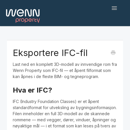
Toggle
Navigatio
Hjem
Kom i gang
Eksportere IFC-fil
Web applikasjon
Last ned en komplett 3D-modell av innvendige rom fra
Wenn Property som IFC-fil — et åpent filformat som
Befaringsapp
kan åpnes i de fleste BIM- og tegneprogram.
Hva er IFC?
Hjelp og feilsøking
IFC (Industry Foundation Classes) er et åpent
AI-agenter og integrasjoner
standardformat for utveksling av bygningsinformasjon.
Filen inneholder en full 3D-modell av de skannede
English
rommene — med vegger, dører, vinduer, åpninger og
nøyaktige mål — i et format som kan leses på tvers av