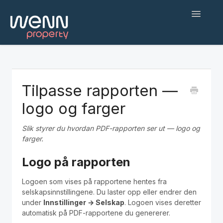
Toggle
Navigatio
Hjem
Kom i gang
Tilpasse rapporten —
logo og farger
Web applikasjon
Slik styrer du hvordan PDF-rapporten ser ut — logo og
Befaringsapp
farger.
Hjelp og feilsøking
Logo på rapporten
AI-agenter og integrasjoner
Logoen som vises på rapportene hentes fra
selskapsinnstillingene. Du laster opp eller endrer den
under
Innstillinger → Selskap
. Logoen vises deretter
English
automatisk på PDF-rapportene du genererer.