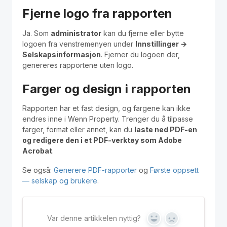
Polski
Fjerne logo fra rapporten
Kontakt / Contact
Ja. Som
administrator
kan du fjerne eller bytte
logoen fra venstremenyen under
Innstillinger →
Selskapsinformasjon
. Fjerner du logoen der,
genereres rapportene uten logo.
Farger og design i rapporten
Rapporten har et fast design, og fargene kan ikke
endres inne i Wenn Property. Trenger du å tilpasse
farger, format eller annet, kan du
laste ned PDF-en
og redigere den i et PDF-verktøy som Adobe
Acrobat
.
Se også:
Generere PDF-rapporter
og
Første oppsett
— selskap og brukere
.
Var denne artikkelen nyttig?
Yes
No