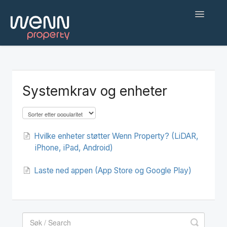
Toggle
Navigatio
Hjem
Kom i gang
Systemkrav og enheter
Web applikasjon
Befaringsapp
Hvilke enheter støtter Wenn Property? (LiDAR,
iPhone, iPad, Android)
Hjelp og feilsøking
Laste ned appen (App Store og Google Play)
AI-agenter og integrasjoner
English