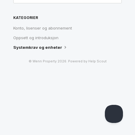
Polski
Kontakt / Contact
KATEGORIER
Konto, lisenser og abonnement
Oppsett og introduksjon
Systemkrav og enheter
©
Wenn Property
2026.
Powered by
Help Scout