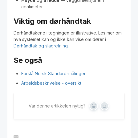
Høyde
og
Bredde
— veggdimensjoner i
centimeter
Viktig om dørhåndtak
Dørhåndtakene i tegningen er illustrative. Les mer om
hva systemet kan og ikke kan vise om dører i
Dørhåndtak og slagretning
.
Se også
Forstå Norsk Standard-målinger
Arbeidsbeskrivelse - oversikt
Var denne artikkelen nyttig?
Yes
No