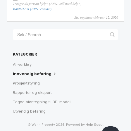
Trenger du fortsatt hjelp? (ENG: still need help?)
Kontakt oss (ENG: contact)
Sist oppdatert februar 12, 2026
KATEGORIER
AI-verktøy
Innvendig befaring
Prosjektstyring
Rapporter og eksport
Tegne plantegning til 3D-modell
Utvendig befaring
©
Wenn Property
2026.
Powered by
Help Scout