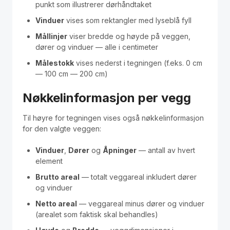
punkt som illustrerer dørhåndtaket
Vinduer
vises som rektangler med lyseblå fyll
Mållinjer
viser bredde og høyde på veggen,
dører og vinduer — alle i centimeter
Målestokk
vises nederst i tegningen (f.eks. 0 cm
— 100 cm — 200 cm)
Nøkkelinformasjon per vegg
Til høyre for tegningen vises også nøkkelinformasjon
for den valgte veggen:
Vinduer
,
Dører
og
Åpninger
— antall av hvert
element
Brutto areal
— totalt veggareal inkludert dører
og vinduer
Netto areal
— veggareal minus dører og vinduer
(arealet som faktisk skal behandles)