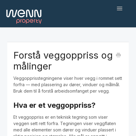
Toggle
Navigatio
Hjem
Kom i gang
Forstå veggoppriss og
målinger
Web applikasjon
Veggopprisstegningene viser hver vegg i rommet sett
Befaringsapp
forfra — med plassering av dører, vinduer og målmål.
Bruk dem til å forstå arbeidsomfanget per vegg.
Hjelp og feilsøking
Hva er et veggoppriss?
AI-agenter og integrasjoner
Et veggoppriss er en teknisk tegning som viser
veggen sett rett forfra. Tegningen viser veggflaten
English
med alle elementer som dører og vinduer plassert i