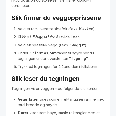
riktig posisjon og størrelse. Alle mål er oppgitt i
Polski
centimeter.
Kontakt / Contact
Slik finner du veggopprissene
Velg et rom i venstre sidefelt (f.eks. Kjøkken)
Klikk på
"Vegger"
for å utvide listen
Velg en spesifikk vegg (f.eks.
"Vegg 1"
)
Under
"Informasjon"
-fanen til høyre ser du
tegningen under overskriften
"Tegning"
Trykk på tegningen for å åpne den i fullskjerm
Slik leser du tegningen
Tegningen viser veggen med følgende elementer:
Veggflaten
vises som en rektangulær ramme med
total bredde og høyde
Dører
vises som høye, smale rektangler med et