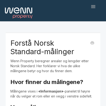
Toggle
Navigatio
Hjem
Kom i gang
Forstå Norsk
Standard-målinger
Web applikasjon
Wenn Property beregner arealer og lengder etter
Befaringsapp
Norsk Standard. Her forklarer vi hva de ulike
målingene betyr og hvor du finner dem.
Hjelp og feilsøking
Hvor finner du målingene?
AI-agenter og integrasjoner
Målingene vises i
«Informasjon»
-panelet til høyre
når du velger et rom eller en vegg i venstre sidefelt.
English