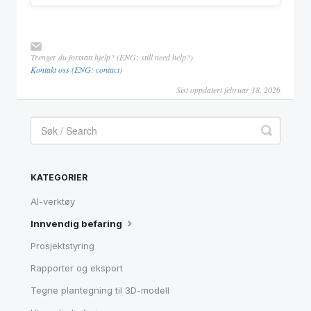
Trenger du fortsatt hjelp? (ENG: still need help?)
Kontakt oss (ENG: contact)
Sist oppdatert februar 18, 2026
KATEGORIER
AI-verktøy
Innvendig befaring
Prosjektstyring
Rapporter og eksport
Tegne plantegning til 3D-modell