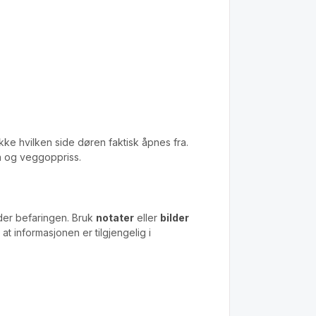
ikke hvilken side døren faktisk åpnes fra.
n og veggoppriss.
nder befaringen. Bruk
notater
eller
bilder
t informasjonen er tilgjengelig i