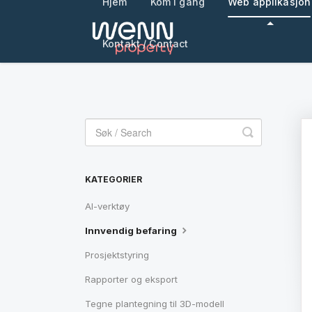
Hjem
Kom i gang
Web applikasjon
Kontakt / Contact
Toggle
Search
KATEGORIER
AI-verktøy
Innvendig befaring
Prosjektstyring
Rapporter og eksport
Tegne plantegning til 3D-modell