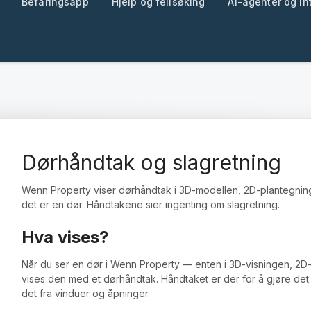
Befaringsapp
Hjelp og feilsøking
AI-agenter og in
Dørhåndtak og slagretning
Wenn Property viser dørhåndtak i 3D-modellen, 2D-plantegnin
det er en dør. Håndtakene sier ingenting om slagretning.
Hva vises?
Når du ser en dør i Wenn Property — enten i 3D-visningen, 2D
vises den med et dørhåndtak. Håndtaket er der for å gjøre det t
det fra vinduer og åpninger.