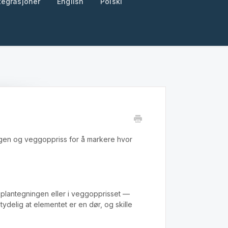
tegrasjoner
English
Polski
gen og veggoppriss for å markere hvor
-plantegningen eller i veggopprisset —
ydelig at elementet er en dør, og skille